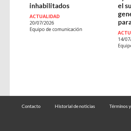
inhabilitados
el s
gen
ACTUALIDAD
para
20/07/2026
Equipo de comunicación
ACTU
14/07
Equip
Contacto
Historial de noticias
Términos y