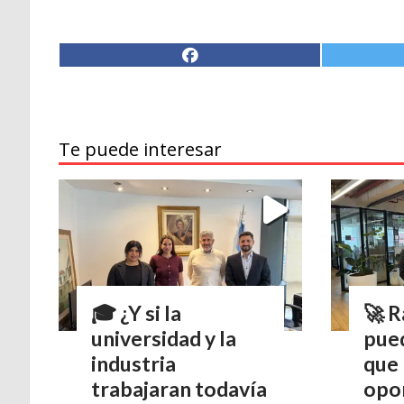
Te puede interesar
🎓 ¿Y si la
🚀 R
universidad y la
pue
industria
que 
trabajaran todavía
opo