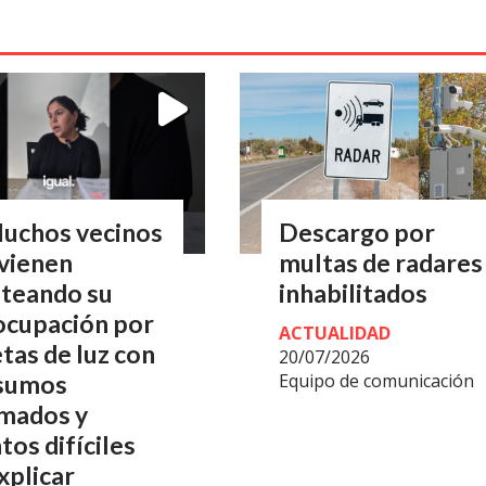
Muchos vecinos
Descargo por
vienen
multas de radares
nteando su
inhabilitados
ocupación por
ACTUALIDAD
tas de luz con
20/07/2026
Equipo de comunicación
sumos
imados y
os difíciles
xplicar