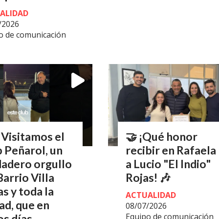
ALIDAD
/2026
o de comunicación
Visitamos el
🤝 ¡Qué honor
 Peñarol, un
recibir en Rafaela
dadero orgullo
a Lucio "El Indio"
Barrio Villa
Rojas! 🎶
s y toda la
ACTUALIDAD
ad, que en
08/07/2026
Equipo de comunicación
s días