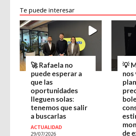
Te puede interesar
🚀 Rafaela no
💡 
puede esperar a
nos 
que las
pla
oportunidades
pre
lleguen solas:
bole
tenemos que salir
con
a buscarlas
est
mont
ACTUALIDAD
de e
29/07/2026