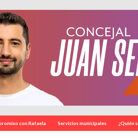
romiso con Rafaela
Servicios municipales
¿Quién 