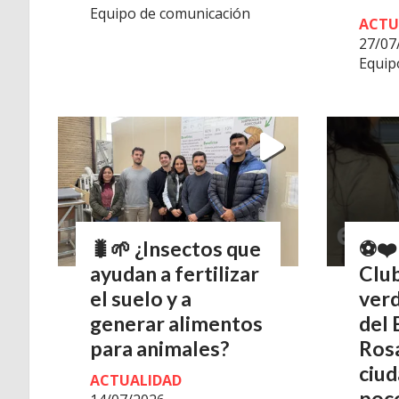
Equipo de comunicación
ACTU
27/07
Equip
🐛🌱 ¿Insectos que
⚽❤️ 
ayudan a fertilizar
Club
el suelo y a
ver
generar alimentos
del 
para animales?
Rosa
ciud
ACTUALIDAD
poco