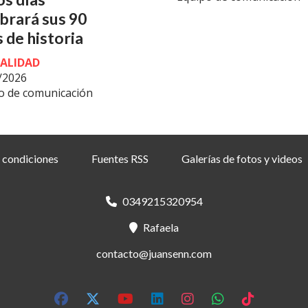
brará sus 90
 de historia
ALIDAD
/2026
o de comunicación
 condiciones
Fuentes RSS
Galerías de fotos y videos
0349215320954
Rafaela
contacto@juansenn.com